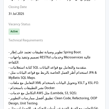
Closing Date
31 Jul 2025
Vacancy Status
Active
Technical Requirements
- تطوير وصيانة تطبيقات تعتمد على إطار Spring Boot.
- تصميم وتنفيذ واجهات RESTful وخدمات Microservices عالية
الكفاءة.
- كتابة استعلامات SQL متقدمة والتعامل مع قواعد البيانات.
- استخدام أطر العمل الخاصة بالربط مع قواعد البيانات مثل JPA &
MyBatis SQL Maps.
- التعامل مع ملفات XML وتحويل البيانات باستخدام XSLT و XSL-FO.
- نشر التطبيقات باستخدام Docker.
- التكامل مع خدمات AWS مثل (Lambda, S3, SQS).
- تطبيق أفضل ممارسات التطوير: Clean Code, Refactoring, OOP
Design, Unit Testing.
- التعاون مع الفرق الفنية عبر أدوات التحكم في الإصدارات مثل Git،